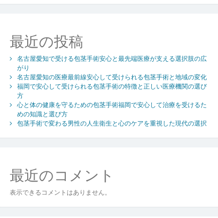
る
豊
田
最近の投稿
愛
知
名古屋愛知で受ける包茎手術安心と最先端医療が支える選択肢の広
の
がり
包
名古屋愛知の医療最前線安心して受けられる包茎手術と地域の変化
茎
福岡で安心して受けられる包茎手術の特徴と正しい医療機関の選び
手
方
術
心と体の健康を守るための包茎手術福岡で安心して治療を受けるた
と
めの知識と選び方
地
包茎手術で変わる男性の人生衛生と心のケアを重視した現代の選択
域
医
療
の
最近のコメント
現
在
表示できるコメントはありません。
と
未
来