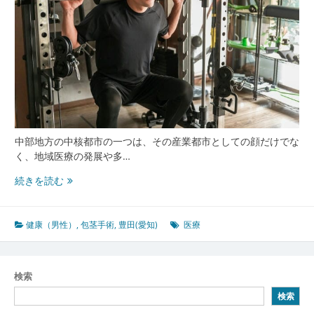
中部地方の中核都市の一つは、その産業都市としての顔だけでな
く、地域医療の発展や多…
高
続きを読む
度
医
療
健康（男性）
,
包茎手術
,
豊田(愛知)
医療
と
安
心
検索
が
検索
支
え