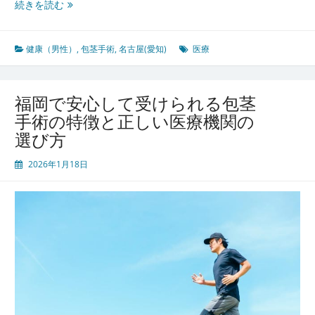
名
続きを読む
り
古
屋
愛
健康（男性）
,
包茎手術
,
名古屋(愛知)
医療
知
の
医
福岡で安心して受けられる包茎
療
手術の特徴と正しい医療機関の
最
選び方
前
線
2026年1月18日
安
心
し
て
受
け
ら
れ
る
包
茎