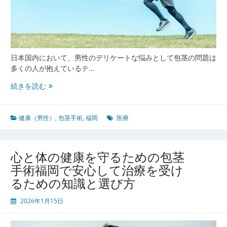
手
術
と
地
域
日本国内において、男性のデリケートな悩みとして包茎の問題は
の
多くの人が抱えているテ…
変
化
福
続きを読む
岡
で
安
健康（男性）
,
包茎手術
,
福岡
医療
心
し
て
心と体の健康を守るための包茎
受
手術福岡で安心して治療を受け
け
るための知識と選び方
ら
れ
2026年1月15日
る
包
茎