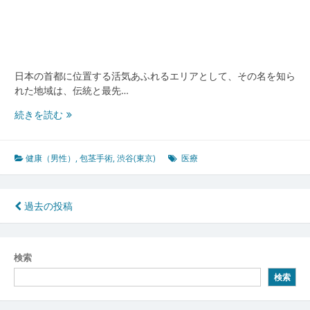
型
ケ
ア
体
制
日本の首都に位置する活気あふれるエリアとして、その名を知ら
の
れた地域は、伝統と最先…
最
前
渋
続きを読む
線
谷
東
京
健康（男性）
,
包茎手術
,
渋谷(東京)
医療
に
集
ま
投
過去の投稿
る
稿
多
様
ナ
検索
な
ビ
医
検索
療
ゲ
と