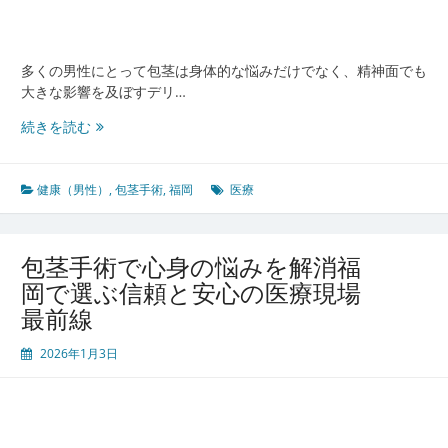
多くの男性にとって包茎は身体的な悩みだけでなく、精神面でも
大きな影響を及ぼすデリ…
福
続きを読む
岡
で
安
健康（男性）
,
包茎手術
,
福岡
医療
心
し
て
包茎手術で心身の悩みを解消福
受
岡で選ぶ信頼と安心の医療現場
け
最前線
ら
れ
2026年1月3日
る
包
茎
手
術