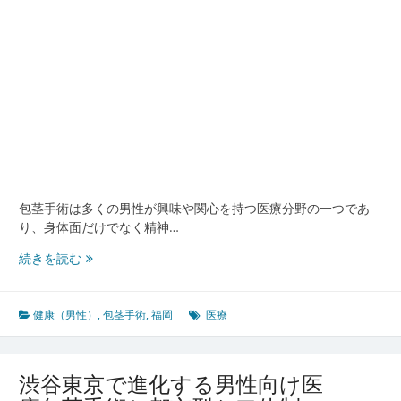
と
心
身
を
支
え
る
医
療
現
場
包茎手術は多くの男性が興味や関心を持つ医療分野の一つであ
の
り、身体面だけでなく精神…
最
前
包
続きを読む
線
茎
手
術
健康（男性）
,
包茎手術
,
福岡
医療
で
心
身
渋谷東京で進化する男性向け医
の