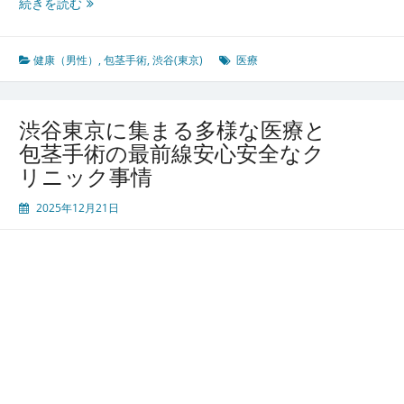
前
渋
続きを読む
線
谷
東
京
健康（男性）
,
包茎手術
,
渋谷(東京)
医療
で
進
化
渋谷東京に集まる多様な医療と
す
包茎手術の最前線安心安全なク
る
リニック事情
男
性
2025年12月21日
向
け
医
療
包
茎
手
術
と
都
市