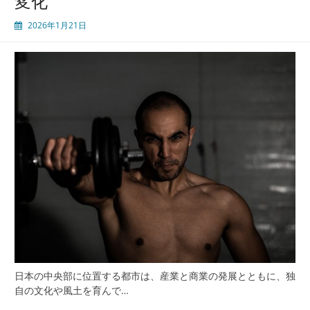
変化
茎
2026年1月21日
手
術
安
心
と
最
先
端
医
療
が
支
え
る
選
択
肢
の
日本の中央部に位置する都市は、産業と商業の発展とともに、独
広
自の文化や風土を育んで…
が