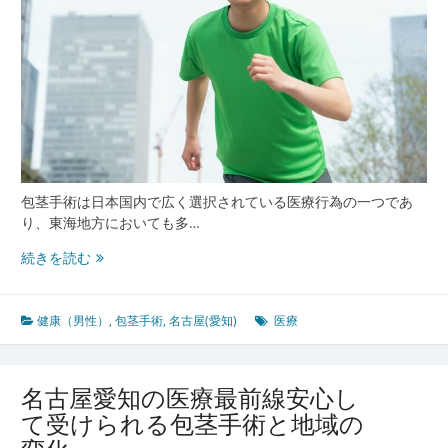
包茎手術は日本国内で広く選択されている医療行為の一つであ
り、東海地方においても多…
名
続きを読む
古
屋
愛
健康（男性）
,
包茎手術
,
名古屋(愛知)
医療
知
で
受
名古屋愛知の医療最前線安心し
け
て受けられる包茎手術と地域の
る
包