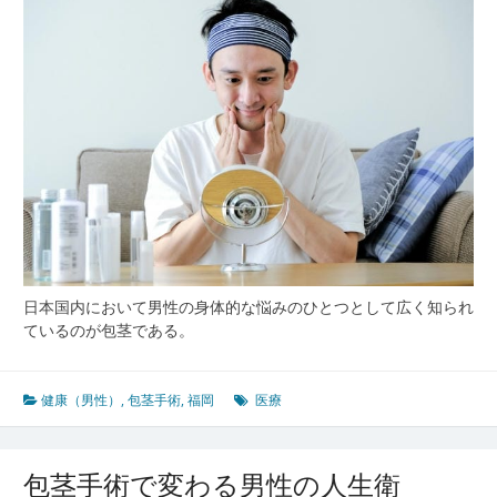
手
術
の
特
徴
と
正
し
い
医
療
機
関
日本国内において男性の身体的な悩みのひとつとして広く知られ
の
ているのが包茎である。
選
び
方
健康（男性）
,
包茎手術
,
福岡
医療
包茎手術で変わる男性の人生衛