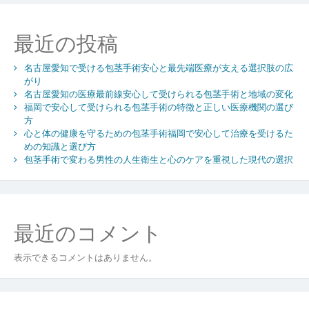
ー
包
茎
シ
最近の投稿
手
術
ョ
の
名古屋愛知で受ける包茎手術安心と最先端医療が支える選択肢の広
ン
最
がり
名古屋愛知の医療最前線安心して受けられる包茎手術と地域の変化
前
福岡で安心して受けられる包茎手術の特徴と正しい医療機関の選び
線
方
安
心と体の健康を守るための包茎手術福岡で安心して治療を受けるた
心
めの知識と選び方
安
包茎手術で変わる男性の人生衛生と心のケアを重視した現代の選択
全
な
ク
リ
ニ
最近のコメント
ッ
ク
表示できるコメントはありません。
事
情