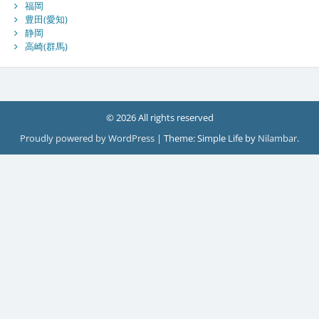
福岡
豊田(愛知)
静岡
高崎(群馬)
© 2026 All rights reserved
Proudly powered by WordPress
|
Theme: Simple Life by
Nilambar
.