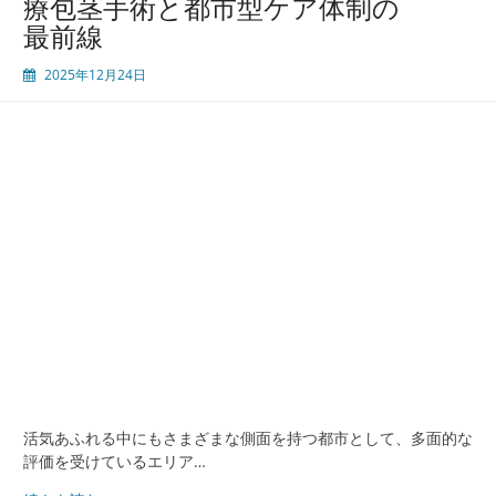
療包茎手術と都市型ケア体制の
悩
最前線
み
を
2025年12月24日
解
消
福
岡
で
選
ぶ
信
頼
と
安
心
の
医
療
現
活気あふれる中にもさまざまな側面を持つ都市として、多面的な
場
評価を受けているエリア…
最