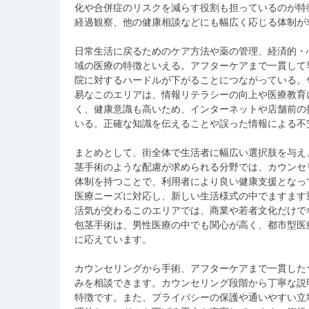
化や合併症のリスクを減らす役割も担っているのが特
経過観察、他の健康相談などにも幅広く応じる体制が
日常生活に戻るためのケア方法や薬の管理、経済的・
域の医療の特徴といえる。アフターケアまで一貫して
院に対するハードルが下がることにつながっている。
易なこのエリアは、情報リテラシーの向上や医療教育
く、健康意識も高いため、インターネットや店舗前の
いる。正確な知識を伝えることや誤った情報による不
まとめとして、街全体で生活者に幅広い選択肢を与え
茎手術のような配慮が求められる分野では、カウンセ
体制を持つことで、利用者により良い健康支援となっ
医療ニーズに対応し、新しい生活様式の中でますます
活気が交わるこのエリアでは、商業や若者文化だけで
包茎手術は、男性医療の中でも関心が高く、都市型医
に応えています。
カウンセリングから手術、アフターケアまで一貫した
みを相談できます。カウンセリング段階から丁寧な説
特徴です。また、プライバシーの保護や通いやすい立