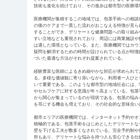
技術も進化を続けており、その進歩は都市型の医療環
医療機関が集積するこの地域では、包茎手術への相談
の後のケアまで一貫した流れがおこなえる特徴が見ら
することができ、デリケートな健康問題への取り組み
すい立地なども重視されており、周辺には商業施設や
は適した環境となっている。また、医療機関ではカウ
疑問を解消するための時間が設けられている点が特徴
づいた最適な方法がそれぞれ提案されている。
経験豊富な医師によるきめ細やかな対応が求められて
る。多様な価値観に寄り添いながら、利用者一人ひと
いて重要である。このような都市型の地域社会には、
やセルフケアに対する意識が年々高まっている。包茎
から関心が集まっているのが現状である。包茎の悩み
を耳にする機会も増えており、その社会的な意味合い
都市エリアの医療機関では、インターネット予約やオ
積極的である。包茎手術をはじめとしたデリケートな
壁を下げる工夫が数多くなされている。完全予約制や
所もあり、デリケートな悩みを持つ人も安心できる仕