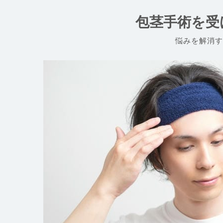
コ
ン
包茎手術を受
テ
ン
悩みを解消す
ツ
へ
ス
キ
ッ
プ