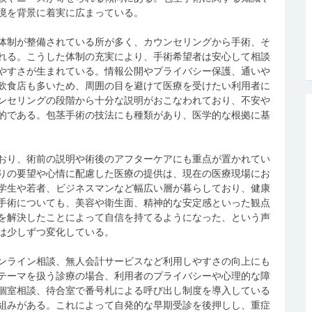
境を背景に着実に広まっている。
体制が整備されている所が多く、カウンセリングから手術、そ
れる。こうした体制の充実により、手術希望者は安心して相談
やすさが生まれている。情報公開やプライバシー保護、通いや
飲食店も多いため、周囲の目を避けて医療を受けたい利用者に
ンセリングの段階から十分な説明がおこなわれており、不安や
的である。包茎手術の技法にも種類があり、医学的な根拠に基
おり、術前の説明や術後のアフターケアにも重点が置かれてい
りの要望や心情に配慮した医療の提供は、現在の医療現場にお
学生や若者、ビジネスマンなど幅広い層が暮らしており、健康
手術についても、美容や衛生面、精神的な安定感といった観点
を解決したことによって自信を持てるようになった、という声
は少しずつ変化している。
ンライン相談、無人会計サービスなど利用しやすさの向上にも
テーマを扱う診療の場合、利用者のプライバシーや心理的な障
個室相談、待合室で番号札による呼び出し制度を導入している
組みがある。これによって自発的な早期受診を後押しし、重症