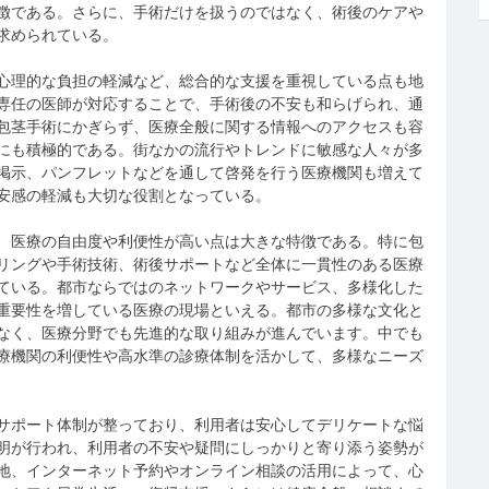
徴である。さらに、手術だけを扱うのではなく、術後のケアや
求められている。
心理的な負担の軽減など、総合的な支援を重視している点も地
専任の医師が対応することで、手術後の不安も和らげられ、通
包茎手術にかぎらず、医療全般に関する情報へのアクセスも容
にも積極的である。街なかの流⾏やトレンドに敏感な人々が多
掲示、パンフレットなどを通して啓発を行う医療機関も増えて
安感の軽減も大切な役割となっている。
、医療の自由度や利便性が高い点は大きな特徴である。特に包
リングや手術技術、術後サポートなど全体に一貫性のある医療
ている。都市ならではのネットワークやサービス、多様化した
重要性を増している医療の現場といえる。都市の多様な文化と
なく、医療分野でも先進的な取り組みが進んでいます。中でも
療機関の利便性や高水準の診療体制を活かして、多様なニーズ
サポート体制が整っており、利用者は安心してデリケートな悩
明が行われ、利用者の不安や疑問にしっかりと寄り添う姿勢が
地、インターネット予約やオンライン相談の活用によって、心