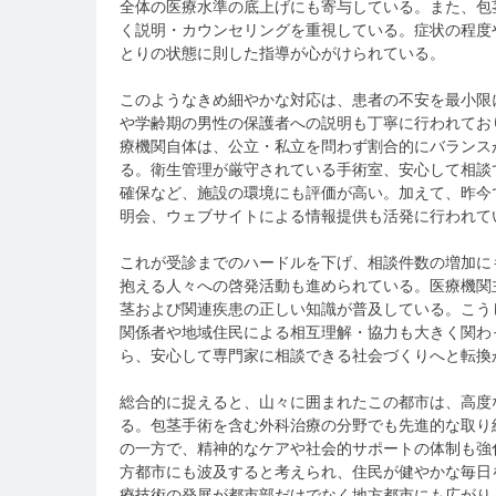
全体の医療水準の底上げにも寄与している。また、包
く説明・カウンセリングを重視している。症状の程度
とりの状態に則した指導が心がけられている。
このようなきめ細やかな対応は、患者の不安を最小限
や学齢期の男性の保護者への説明も丁寧に行われてお
療機関自体は、公立・私立を問わず割合的にバランス
る。衛生管理が厳守されている手術室、安心して相談
確保など、施設の環境にも評価が高い。加えて、昨今
明会、ウェブサイトによる情報提供も活発に行われて
これが受診までのハードルを下げ、相談件数の増加に
抱える人々への啓発活動も進められている。医療機関
茎および関連疾患の正しい知識が普及している。こう
関係者や地域住民による相互理解・協力も大きく関わ
ら、安心して専門家に相談できる社会づくりへと転換
総合的に捉えると、山々に囲まれたこの都市は、高度
る。包茎手術を含む外科治療の分野でも先進的な取り
の一方で、精神的なケアや社会的サポートの体制も強
方都市にも波及すると考えられ、住民が健やかな毎日
療技術の発展が都市部だけでなく地方都市にも広がり