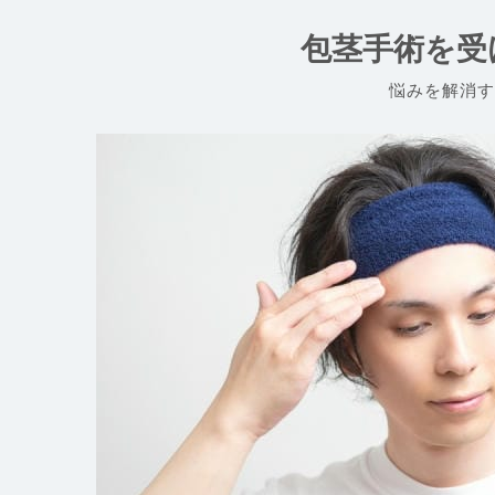
コ
ン
包茎手術を受
テ
ン
悩みを解消す
ツ
へ
ス
キ
ッ
プ