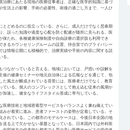
茎治療にあたる現地の医療従事者は、正確な医学的知識に基づ
や生活上の影響、手術の必要性、術後の過ごし方まで、一人ひ
にとどめるのに役立っている。さらに、成人だけでなく思春期
り、誤った知識や過度な心配を防ぐ配慮が随所に見られる。医
が保たれ、各種健康保険制度や自由診療の選択肢も利用でき
できるカウンセリングルームの設置、待合室でのプライバシー
では情報公開にも積極的で、治療実績や手術の内容に関する説
いる。
もつながっていると言える。地域においては、戸惑いや誤解を
主催の健康セミナーや地元自治体による広報などを通じて、包
した風土が醸成されている背景には、医療者だけでなく、教育
っている。個人のコンプレックスとして抱え込む従来の風潮か
が加速し、健全なライフスタイル形成に寄与している。
な医療技術と地域密着型サービスをバランスよく兼ね備えてい
組みが着実に進み、患者ファーストの姿勢が定着している。そ
化されている。この都市のモデルケースは、今後日本全国の地
を送る上で欠かせない基盤となっている。日本国内では外科医
、中部地方の代表的な都市でも質の高い医療サービスの提供体