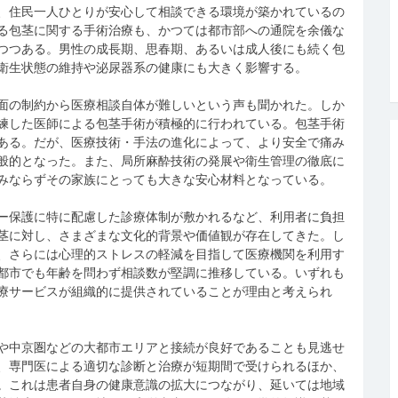
、住民一人ひとりが安心して相談できる環境が築かれているの
る包茎に関する手術治療も、かつては都市部への通院を余儀な
つつある。男性の成長期、思春期、あるいは成人後にも続く包
衛生状態の維持や泌尿器系の健康にも大きく影響する。
面の制約から医療相談自体が難しいという声も聞かれた。しか
練した医師による包茎手術が積極的に行われている。包茎手術
ある。だが、医療技術・手法の進化によって、より安全で痛み
般的となった。また、局所麻酔技術の発展や衛生管理の徹底に
みならずその家族にとっても大きな安心材料となっている。
ー保護に特に配慮した診療体制が敷かれるなど、利用者に負担
茎に対し、さまざまな文化的背景や価値観が存在してきた。し
、さらには心理的ストレスの軽減を目指して医療機関を利用す
都市でも年齢を問わず相談数が堅調に推移している。いずれも
療サービスが組織的に提供されていることが理由と考えられ
や中京圏などの大都市エリアと接続が良好であることも見逃せ
、専門医による適切な診断と治療が短期間で受けられるほか、
。これは患者自身の健康意識の拡大につながり、延いては地域