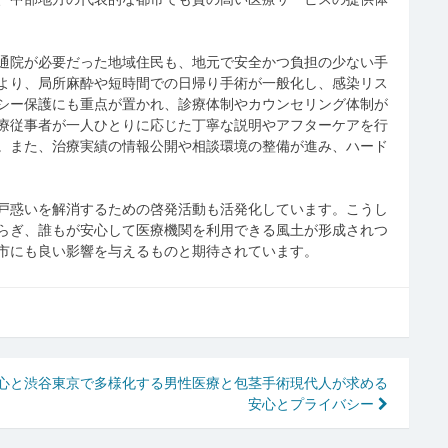
通院が必要だった地域住民も、地元で安全かつ負担の少ない手
より、局所麻酔や短時間での日帰り手術が一般化し、感染リス
シー保護にも重点が置かれ、診療体制やカウンセリング体制が
療従事者が一人ひとりに応じた丁寧な説明やアフターケアを行
。また、治療実績の情報公開や相談環境の整備が進み、ハード
戸惑いを解消するための啓発活動も活発化しています。こうし
らぎ、誰もが安心して医療機関を利用できる風土が形成されつ
市にも良い影響を与えるものと期待されています。
心と
渋谷東京で多様化する男性医療と包茎手術現代人が求める
安心とプライバシー