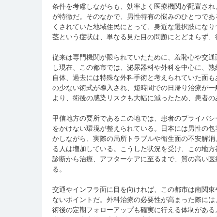
条件を考慮しながらも、効率よく医療機関が配置され
が特徴だ。そのなかで、男性特有の悩みのひとつであ
くされていた地域住民にとって、身近な選択肢になり
茎という症状は、単なる見た目の問題にとどまらず、
従来は専門機関が限られていたために、羞恥心や交通
し現在、この都市では、泌尿器科や外科を中心に、熟
自体、過去には特殊な外科手術と考えられていた面も
の少ない術式が導入され、短時間での日帰り治療が一
より、術後の感染リスクも大幅に減ったため、患者の
甲信地方の要所であるこの地では、患者のプライバシ
をかけない環境が整えられている。日本には男性の包
かしながら、実際の局所トラブルや衛生面の不安解消
る人は増加している。こうした状況を受け、この地方
診断から治療、アフターケアに至るまで、質の高い医
る。
交通やインフラ面に目を向ければ、この都市は南関東
ないポイントだ。外科治療の必要性が高まった際には
術後の定期フォローアップも確実に行える体制がある