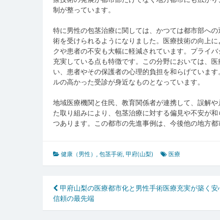
制が整っています。
特に男性の包茎治療に関しては、かつては都市部への
術を受けられるようになりました。医療技術の向上に
クや患者の不安も大幅に軽減されています。プライバ
充実している点も特徴です。この分野においては、医
い、患者やその保護者の心理的負担を和らげています
ルの高かった受診が身近なものとなっています。
地域医療機関と住民、教育関係者が連携して、誤解や
た取り組みにより、包茎治療に対する偏見や不安が和
つあります。この都市の先進事例は、今後他の地方都
健康（男性）
,
包茎手術
,
甲府(山梨)
医療
投
甲府山梨の医療都市化と男性手術医療充実が築く安
信頼の最先端
稿