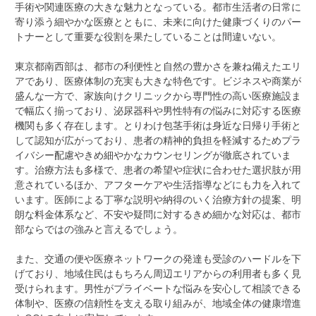
手術や関連医療の大きな魅力となっている。都市生活者の日常に
寄り添う細やかな医療とともに、未来に向けた健康づくりのパー
トナーとして重要な役割を果たしていることは間違いない。
東京都南西部は、都市の利便性と自然の豊かさを兼ね備えたエリ
アであり、医療体制の充実も大きな特色です。ビジネスや商業が
盛んな一方で、家族向けクリニックから専門性の高い医療施設ま
で幅広く揃っており、泌尿器科や男性特有の悩みに対応する医療
機関も多く存在します。とりわけ包茎手術は身近な日帰り手術と
して認知が広がっており、患者の精神的負担を軽減するためプラ
イバシー配慮やきめ細やかなカウンセリングが徹底されていま
す。治療方法も多様で、患者の希望や症状に合わせた選択肢が用
意されているほか、アフターケアや生活指導などにも力を入れて
います。医師による丁寧な説明や納得のいく治療方針の提案、明
朗な料金体系など、不安や疑問に対するきめ細かな対応は、都市
部ならではの強みと言えるでしょう。
また、交通の便や医療ネットワークの発達も受診のハードルを下
げており、地域住民はもちろん周辺エリアからの利用者も多く見
受けられます。男性がプライベートな悩みを安心して相談できる
体制や、医療の信頼性を支える取り組みが、地域全体の健康増進