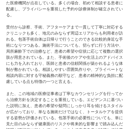
た医療機関が点在している。多くの場合、初めて相談する患者に
配慮し、プライバシーを重視した予約や診療体制が確立されてい
る。
受付から診察、手術、アフターケアまで一貫して丁寧に対応する
クリニックも多く、地元のみならず周辺エリアからも利用者が訪
れる。包茎手術自体は日帰りで行うことのできる比較的身近な手
術になりつつある。施術手法についても、切らずに行う方法や、
局所麻酔下での治療など、患者の希望や症状に応じて複数の選択
肢が用意されている。また、手術後のケアや生活上のアドバイス
にも力を入れており、医師と患者の信頼関係が築かれるような体
制が敷かれている。相談しやすい雰囲気作りや、プライベートな
相談内容に対する守秘義務の順守など、患者の精神的な負担に配
慮している点も特徴の一つと言える。
また、この地域の医療従事者は丁寧なカウンセリングを行ってか
ら治療方針を決定することを重視している。エビデンスに基づい
た説明に加え、患者の希望や疑問にしっかり耳を傾けるスタイル
が広がっており、単なる施術だけではなく、トータルケアを提供
する姿勢が評価されている。包茎手術の必要性についても、単に
見た目のみならず健康面のリスクや将来的な影響まで踏み込んだ