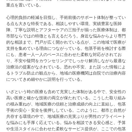
重点を置いている。
心理的負担の軽減を目指し、手術前後のサポート体制が整ってい
る点も大きな特長である。相談しやすい環境、実績豊富な医師
陣、丁寧な説明とアフターケアの三拍子が揃った医療体制は、都
市部ならではの特徴とも言えるだろう。身近な悩みからより専門
的な相談まで、門戸が広く開かれている点が、この地域で医療が
支持を集めている理由につながっている。包茎手術を検討する際
にも、患者一人一人のペースに合わせた柔軟な対応がされてお
り、不安や疑問をカウンセリングでしっかり解消しながら最適な
治療法の提案がなされている。恐れや不安、また誤った情報によ
るトラブル防止の観点から、地域の医療機関は自院での治療内容
についてきめ細やかに説明を行っている。
いざという時の医療も含めて充実した体制がある中で、安全性の
高い医療と確かな技術の両立が保たれている。こうした取り組み
の積み重ねが、地域医療の信頼と治療成績の向上に直結し、包茎
手術の安心・安全を後押ししている。このように、都市と自然が
共存する環境の中で、地域医療の充実ぶりが男性のプライベート
な悩みにも手厚く応えている。悩みを相談できる安心感と、予算
や生活スタイルに合わせた柔軟なサービス提供が、ここでの包茎