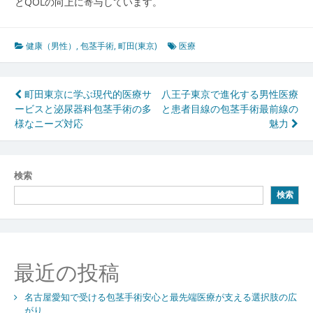
とQOLの向上に寄与しています。
健康（男性）
,
包茎手術
,
町田(東京)
医療
投
町田東京に学ぶ現代的医療サ
八王子東京で進化する男性医療
ービスと泌尿器科包茎手術の多
と患者目線の包茎手術最前線の
稿
様なニーズ対応
魅力
ナ
ビ
検索
ゲ
検索
ー
シ
ョ
最近の投稿
ン
名古屋愛知で受ける包茎手術安心と最先端医療が支える選択肢の広
がり