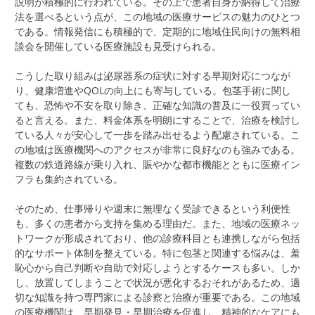
説明が積極的に行われている。その上で患者自身が納得して治療
法を選べるという点が、この地域の医療サービスの魅力のひとつ
である。情報発信にも積極的で、定期的に地域住民向けの無料相
談会を開催している医療施設も見受けられる。
こうした取り組みは泌尿器系の症状に対する早期対応につなが
り、健康増進やQOLの向上にも寄与している。包茎手術に関し
ても、恐怖や不安を取り除き、正確な知識の普及に一役買ってい
ると言える。また、料金体系を明朗にすることで、治療を検討し
ている人々が安心して一歩を踏み出せるよう配慮されている。こ
の地域は医療機関へのアクセスが非常に良好なのも強みである。
複数の鉄道路線が乗り入れ、賑やかな都市機能とともに医療イン
フラも集約されている。
そのため、仕事帰りや週末に無理なく受診できるという利便性
も、多くの患者から支持を集める理由だ。また、地域の医療ネッ
トワークが形成されており、他の診療科目とも連携しながら包括
的なサポート体制を整えている。特に包茎と関連する悩みは、羞
恥心から自己判断や自助で対応しようとするケースも多い。しか
し、放置してしまうことで状況が悪化するおそれがあるため、適
切な知識を持つ専門家による診察と治療が重要である。この地域
の医療機関は、早期発見・早期治療を促進し、精神的なケアにも