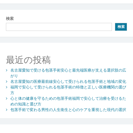
ナ
ビ
検索
ゲ
検索
ー
シ
ョ
最近の投稿
ン
名古屋愛知で受ける包茎手術安心と最先端医療が支える選択肢の広
がり
名古屋愛知の医療最前線安心して受けられる包茎手術と地域の変化
福岡で安心して受けられる包茎手術の特徴と正しい医療機関の選び
方
心と体の健康を守るための包茎手術福岡で安心して治療を受けるた
めの知識と選び方
包茎手術で変わる男性の人生衛生と心のケアを重視した現代の選択