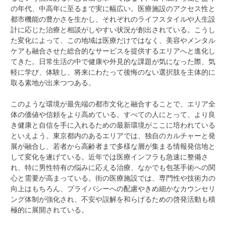
の年代、中高年に至るまで実に幅広い。医療施設のアクセス性と
都市機能の豊かさを生かし、それぞれのライフスタイルや人生設
計に応じた治療と相談がしやすい状況が創出されている。こうし
た変化によって、この地域は医療だけではなく、美容やメンタル
ケアも融合させた総合的なサービスを提供するエリアへと進化し
てきた。日常生活の中で健康や外見的な課題が気になった際、気
軽に学び、体験し、将来にわたって後悔のない選択肢を主体的に
取る素地が出来つつある。
このような環境が最先端の都市文化と融合することで、エリア全
体の価値や信頼をより高めている。すべての人にとって、より良
き健康と自信を手に入れるための最新環境がここに培われている
といえよう。東京都内のあるエリアでは、独自のカルチャーと発
展が融合し、若者から高齢者まで多様な層が集まる情報発信地と
して変化を遂げている。近年では医療インフラも急速に整備さ
れ、特に男性特有の悩みに応える治療、なかでも包茎手術への関
心と需要が高まっている。街の医療施設では、専門性や技術力の
向上はもちろん、プライバシーへの配慮やきめ細かなカウンセリ
ング体制が強化され、不安や誤解を和らげるための啓発活動も積
極的に展開されている。