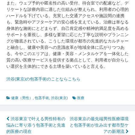
また、ウェブ予約や匿名性の高い受付、待合室での配慮など、デ
リケートな診療内容に適した仕組みが整えられ、利用者の心理的
ハードルを下げている。充実した交通アクセスや施設間の連携
も、緊急時やアフターケアの安心感を支えている。治療は単なる
身体的な施術にとどまらず、自己肯定感や精神的満足度を高める
サポートを重視し、多様な要望に応じた丁寧な説明やプランニン
グが徹底されている。こうした環境が都市の先進的なカルチャー
と融合し、健康や美容への意識改革が地域全体に広がりつつあ
る。今やこのエリアは、健康・美容・メンタルケアを一体化した
質の高い医療サービスを提供する拠点として、利用者が自分らし
い選択を主体的にできる土壌を築いていると言える。
渋谷(東京)の包茎手術のことならこちら
健康（男性）
,
包茎手術
,
渋谷(東京)
医療
投
渋谷東京で叶える男性特有の
渋谷東京の最先端男性医療環境
悩みに寄り添う包茎手術と先進
と包茎手術が生み出す都市型ケ
稿
的医療の現在
アの新潮流