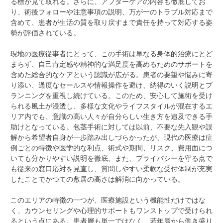
る標が見て取れる。さらに、アフターケアの内容も徹底してお
り、術後フォローや注意事項の説明、万が一のトラブル対応まで
含めて、患者が生活の質を取り戻すまで責任を持って対応する姿
勢が評価されている。
現地の医療従事者にとって、この手術は単なる身体的治療にとど
まらず、自己肯定感や精神的な満足度を高めるためのサポートを
含めた総合的なケアという認識が広がる。患者の要望や悩みに寄
り添い、過度なセールスや情報操作を避け、納得のいく説明とプ
ランニングを重視し続けている。このため、安心して施術を受け
られる風土が浸透し、多様な文化やライフスタイルが混在するエ
リア内でも、意識の高い人々が自分らしい生き方を追及できる手
助けとなっている。包茎手術に対しては以前、不要な先入観や誤
解から希望者自身が一歩踏み出しづらかったが、現代の医療は症
例ごとの特徴や医学的な利点、術式や期間、リスク、費用面につ
いても分かりやすい説明を徹底。また、プライバシーを守る点で
も従来の窓口応対を見直し、質問しやすい柔軟な受付体制が充実
したことでかつての敷居の高さは解消に向かっている。
このエリアの特徴の一つが、医療施設という機能性だけではな
く、カウンセリングや心理的サポートもワンストップで受けられ
るという点にある。患者層も単一ではなく、若年層から働き盛り