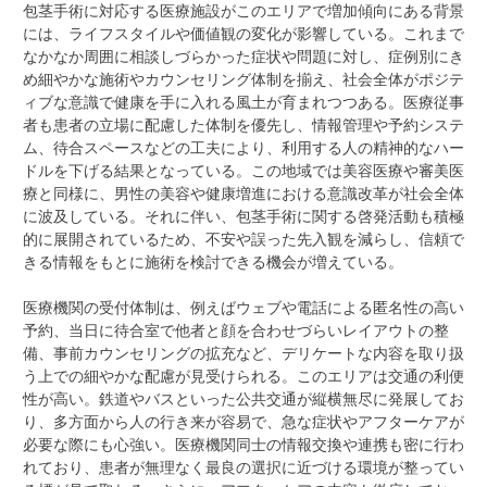
包茎手術に対応する医療施設がこのエリアで増加傾向にある背景
には、ライフスタイルや価値観の変化が影響している。これまで
なかなか周囲に相談しづらかった症状や問題に対し、症例別にき
め細やかな施術やカウンセリング体制を揃え、社会全体がポジテ
ィブな意識で健康を手に入れる風土が育まれつつある。医療従事
者も患者の立場に配慮した体制を優先し、情報管理や予約システ
ム、待合スペースなどの工夫により、利用する人の精神的なハー
ドルを下げる結果となっている。この地域では美容医療や審美医
療と同様に、男性の美容や健康増進における意識改革が社会全体
に波及している。それに伴い、包茎手術に関する啓発活動も積極
的に展開されているため、不安や誤った先入観を減らし、信頼で
きる情報をもとに施術を検討できる機会が増えている。
医療機関の受付体制は、例えばウェブや電話による匿名性の高い
予約、当日に待合室で他者と顔を合わせづらいレイアウトの整
備、事前カウンセリングの拡充など、デリケートな内容を取り扱
う上での細やかな配慮が見受けられる。このエリアは交通の利便
性が高い。鉄道やバスといった公共交通が縦横無尽に発展してお
り、多方面から人の行き来が容易で、急な症状やアフターケアが
必要な際にも心強い。医療機関同士の情報交換や連携も密に行わ
れており、患者が無理なく最良の選択に近づける環境が整ってい